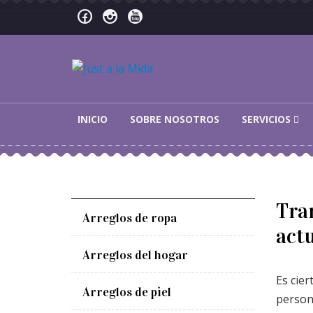
Skip to navigation
Skip to content
Just a la Mida
INICIO
SOBRE NOSOTROS
SERVICIOS
Tra
Arreglos de ropa
actu
Arreglos del hogar
Es cie
Arreglos de piel
person