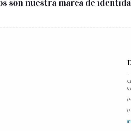
os son nuestra marca de identida
D
Ca
0
(
(
i