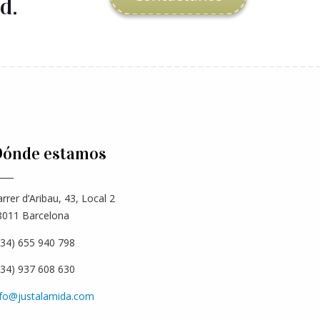
d.
ónde estamos
rrer d’Aribau, 43, Local 2
8011 Barcelona
+34) 655 940 798
+34) 937 608 630
nfo@justalamida.com