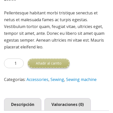
Pellentesque habitant morbi tristique senectus et
netus et malesuada fames ac turpis egestas.
Vestibulum tortor quam, feugiat vitae, ultricies eget,
tempor sit amet, ante. Donec eu libero sit amet quam
egestas semper. Aenean ultricies mi vitae est. Mauris
placerat eleifend leo.
Accessories FHG-7000 cantidad
Añadir al carrito
Categorías:
Accessories
,
Sewing
,
Sewing machine
Descripción
Valoraciones (0)