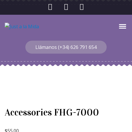
Skip to navigation
Skip to content
Toggl
Just a la Mida
Llámanos (+34) 626 791 654
Accessories FHG-7000
$
55.00