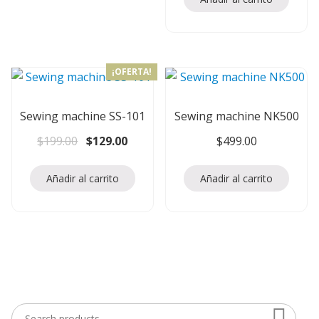
¡OFERTA!
Sewing machine SS-101
Sewing machine NK500
El precio original era: $199.00.
El precio actual es: $129.00.
$
199.00
$
129.00
$
499.00
Añadir al carrito
Añadir al carrito
Searc
Search for: