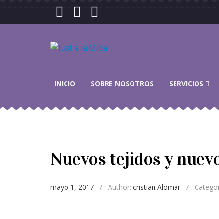
Skip to navigation
Skip to content
Just a la Mida
INICIO
SOBRE NOSOTROS
SERVICIOS
Nuevos tejidos y nuevo
mayo 1, 2017
/
Author:
cristian Alomar
/
Catego